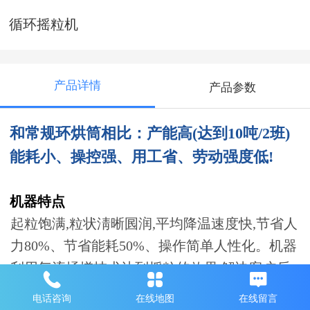
循环摇粒机
产品详情
产品参数
和常规环烘筒相比：
产能高
(达到10吨/2班)
能耗小、操控强、用工省、劳动强度低!
机器特点
起粒饱满
,粒状淸晰囻润,平均降温速度快,节省人
力80%、节省能耗50%、操作简单人性化。机器
利用气流揉搓技术达到摇粒的效果,解决客户后
整理摇粒环节中的用工成本高、效力低、能耗
电话咨询
在线地图
在线留言